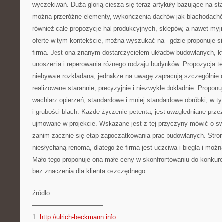
wyczekiwań. Dużą glorią cieszą się teraz artykuły bazujące na st
można przeróżne elementy, wykończenia dachów jak blachodachó
również całe propozycje hal produkcyjnych, sklepów, a nawet m
ofertę w tym kontekście, można wyszukać na
, gdzie proponuje 
firma. Jest ona znanym dostarczycielem układów budowlanych, kt
unoszenia i reperowania różnego rodzaju budynków. Propozycja tej
niebywale rozkładana, jednakże na uwagę zapracują szczególnie o
realizowane starannie, precyzyjnie i niezwykle dokładnie. Propon
wachlarz opierzeń, standardowe i mniej standardowe obróbki, w ty
i grubości blach. Każde życzenie petenta, jest uwzględniane prze
ujmowane w projekcie. Wskazane jest z tej przyczyny mówić o sw
zanim zacznie się etap zapoczątkowania prac budowlanych. Stronka
niesłychaną renomą, dlatego że firma jest uczciwa i biegła i możn
Mało tego proponuje ona małe ceny w skonfrontowaniu do konkuren
bez znaczenia dla klienta oszczędnego.
źródło:
———————————
1.
http://ulrich-beckmann.info