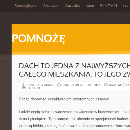
Archiwum
Australia
Katar
Tagi
Strona główna
Spis Treści
POMNOŻĘ
DACH TO JEDNA Z NAJWYŻSZYCH
CAŁEGO MIESZKANIA. TO JEGO Z
POSTED BY ADMIN
POSTED ON SIE - 22 - 2025
MOŻLIWOŚĆ 
WYŁĄCZONA
Chcąc dorównać oczekiwaniom przytomnych czasów
Ludzie cenią sobie nowoczesne rozwiązania w budownictwie, jaki
czas i pieniądze. Tym samym też obecnie w specjalności budowla
jakie są lekkie, oszczędnościowe i można je samowolnie formowa