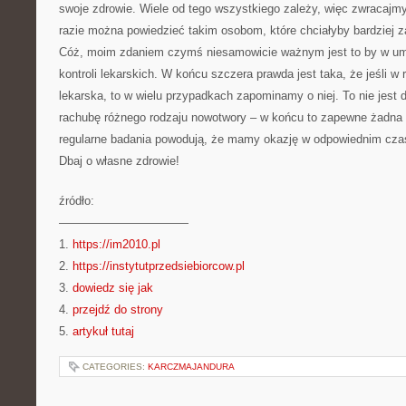
swoje zdrowie. Wiele od tego wszystkiego zależy, więc zwracajm
razie można powiedzieć takim osobom, które chciałyby bardziej 
Cóż, moim zdaniem czymś niesamowicie ważnym jest to by w um
kontroli lekarskich. W końcu szczera prawda jest taka, że jeśli w
lekarska, to w wielu przypadkach zapominamy o niej. To nie jes
rachubę różnego rodzaju nowotwory – w końcu to zapewne żadna 
regularne badania powodują, że mamy okazję w odpowiednim czas
Dbaj o własne zdrowie!
źródło:
———————————
1.
https://im2010.pl
2.
https://instytutprzedsiebiorcow.pl
3.
dowiedz się jak
4.
przejdź do strony
5.
artykuł tutaj
CATEGORIES:
KARCZMAJANDURA