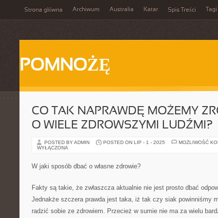
Archiwum
Australia
Katar
Tagi
Strona główna
Spis Treści
POMNOŻĘ
CO TAK NAPRAWDĘ MOŻEMY ZRO
O WIELE ZDROWSZYMI LUDŹMI?
POSTED BY ADMIN
POSTED ON LIP - 1 - 2025
MOŻLIWOŚĆ K
WYŁĄCZONA
W jaki sposób dbać o własne zdrowie?
Fakty są takie, że zwłaszcza aktualnie nie jest prosto dbać odpo
Jednakże szczera prawda jest taka, iż tak czy siak powinniśmy mo
radzić sobie ze zdrowiem. Przecież w sumie nie ma za wielu bardzi