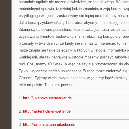
naturalnie ogólnie nie można powiedzieć, że to coś złego. W koń
materialnymi sprawia, iż dzisiaj ludzie zasadniczo żyją bardzo wy
przydługiego wstępu – zastanówmy się lepiej co robić, aby nasza 
dużo lepszą zyskownością. Co zrobić, abyśmy mieli okazję nieco
Zdania są na pewno podzielone, lecz prawda jest taka, że aktualni
uzyskiwania klientów, budowaniu z nimi relacji, są komputery, Si
przesady w twierdzeniu, że kiedy nie ma nas w Internecie, to niem
może znajdą się takie dziedziny w których w istocie informatyka 
wielkiej roli, ale tak naprawdę w istocie możemy policzyć takowe 
ręki. Cóż, mamy XXI wiek, a więc należy się przystosować do obe
Tylko i wyłącznie bardzo nowoczesna Europa może zmierzyć się 
Chinami. Żyjemy w ciekawych czasach, więc stety bądź niestety
rękę na pulsie. To akurat pewnik!
1.
http://jukeboxsupermarket.de
2.
http://hartenholmer-wetter.de
3.
http://heilpraktikerin-urlauber.de