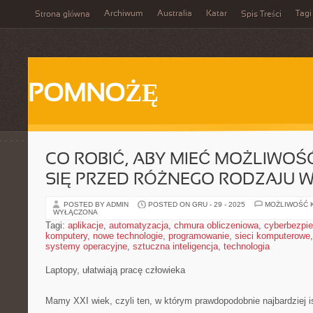
Archiwum
Australia
Katar
Tagi
Strona główna
Spis Treści
POMNOŻĘ
CO ROBIĆ, ABY MIEĆ MOŻLIWO
SIĘ PRZED RÓŻNEGO RODZAJU W
POSTED BY ADMIN
POSTED ON GRU - 29 - 2025
MOŻLIWOŚĆ 
WYŁĄCZONA
Tagi:
aplikacje
,
automatyzacja
,
chmura obliczeniowa
,
cyberbezpi
komputery
,
nowe technologie
,
programowanie
,
sieci komputerowe
systemy operacyjne
,
sztuczna inteligencja
,
technologia
Laptopy, ułatwiają pracę człowieka
Mamy XXI wiek, czyli ten, w którym prawdopodobnie najbardziej i