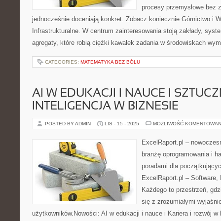
procesy przemysłowe bez zb
jednocześnie doceniają konkret. Zobacz koniecznie Górnictwo i 
Infrastrukturalne. W centrum zainteresowania stoją zakłady, sys
agregaty, które robią ciężki kawałek zadania w środowiskach wy
CATEGORIES:
MATEMATYKA BEZ BÓLU
AI W EDUKACJI I NAUCE I SZTUC
INTELIGENCJA W BIZNESIE
POSTED BY ADMIN
LIS - 15 - 2025
MOŻLIWOŚĆ KOMENTOWAN
ExcelRaport.pl – nowoczesny
branżę oprogramowania i h
poradami dla początkujący
ExcelRaport.pl – Software, 
Każdego to przestrzeń, gdz
się z zrozumiałymi wyjaśnie
użytkowników.Nowości: AI w edukacji i nauce i Kariera i rozwój w 