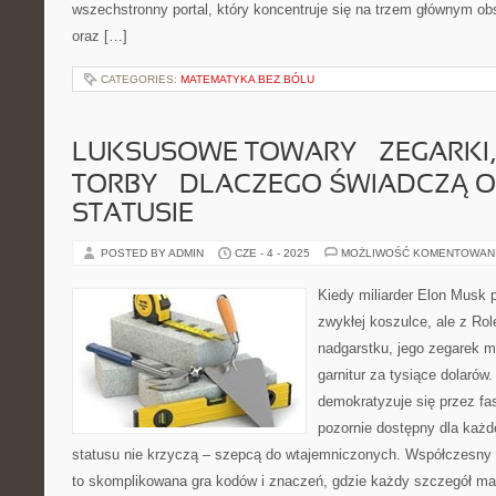
wszechstronny portal, który koncentruje się na trzem głównym ob
oraz […]
CATEGORIES:
MATEMATYKA BEZ BÓLU
LUKSUSOWE TOWARY – ZEGARKI, 
TORBY – DLACZEGO ŚWIADCZĄ 
STATUSIE
POSTED BY ADMIN
CZE - 4 - 2025
MOŻLIWOŚĆ KOMENTOWAN
Kiedy miliarder Elon Musk p
zwykłej koszulce, ale z Ro
nadgarstku, jego zegarek mó
garnitur za tysiące dolarów
demokratyzuje się przez fas
pozornie dostępny dla każ
statusu nie krzyczą – szepcą do wtajemniczonych. Współczesny
to skomplikowana gra kodów i znaczeń, gdzie każdy szczegół ma