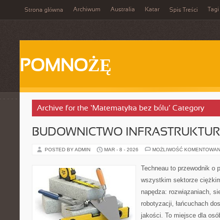
Archiwum
Australia
Katar
Tagi
Strona główna
Spis Treści
POMNOŻĘ
Archive for the ‘Matematyka bez bólu’ Category
BUDOWNICTWO INFRASTRUKTU
POSTED BY ADMIN
MAR - 8 - 2026
MOŻLIWOŚĆ KOMENTOWAN
Techneau to przewodnik o 
wszystkim sektorze ciężkim
napędza: rozwiązaniach, sie
robotyzacji, łańcuchach do
jakości. To miejsce dla osó