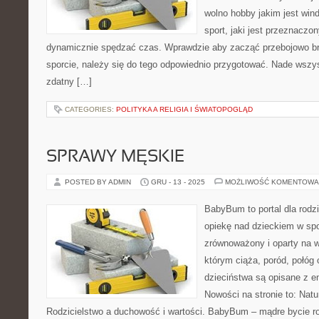
wolno hobby jakim jest wind
sport, jaki jest przeznaczon
dynamicznie spędzać czas. Wprawdzie aby zacząć przebojowo br
sporcie, należy się do tego odpowiednio przygotować. Nade wszy
zdatny […]
CATEGORIES:
POLITYKA A RELIGIA I ŚWIATOPOGLĄD
SPRAWY MĘSKIE
POSTED BY ADMIN
GRU - 13 - 2025
MOŻLIWOŚĆ KOMENTOWA
BabyBum to portal dla rodz
opiekę nad dzieckiem w spo
zrównoważony i oparty na w
którym ciąża, poród, połóg 
dzieciństwa są opisane z em
Nowości na stronie to: Natu
Rodzicielstwo a duchowość i wartości. BabyBum – mądre bycie r