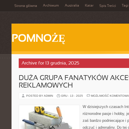
Archiwum
Australia
Katar
Tagi
Strona główna
Spis Treści
POMNOŻĘ
Archive for 13 grudnia, 2025
DUŻA GRUPA FANATYKÓW AKC
REKLAMOWYCH
POSTED BY ADMIN
GRU - 13 - 2025
MOŻLIWOŚĆ KOMENTOWA
W dzisiejszych czasach In
różnorodne pasje i hobby, je
zaś bardzo podniecające i
odczuć i adrenaliny. Do tej 