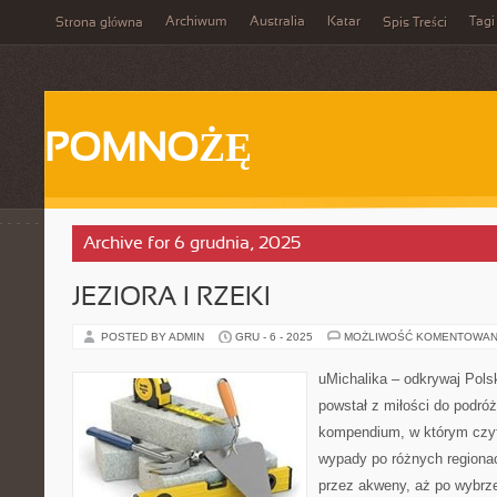
Archiwum
Australia
Katar
Tagi
Strona główna
Spis Treści
POMNOŻĘ
Archive for 6 grudnia, 2025
JEZIORA I RZEKI
POSTED BY ADMIN
GRU - 6 - 2025
MOŻLIWOŚĆ KOMENTOWAN
uMichalika – odkrywaj Polsk
powstał z miłości do podró
kompendium, w którym czyt
wypady po różnych regionac
przez akweny, aż po wybrze