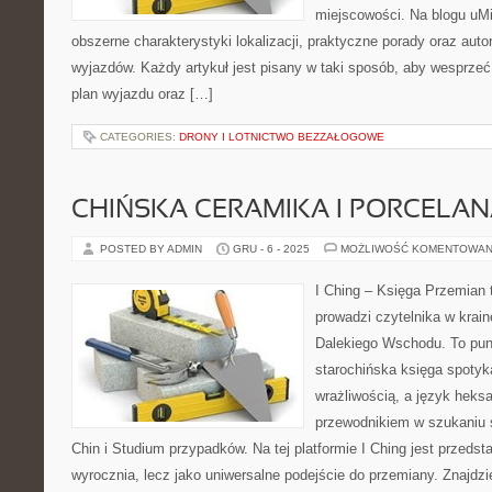
miejscowości. Na blogu uMi
obszerne charakterystyki lokalizacji, praktyczne porady oraz auto
wyjazdów. Każdy artykuł jest pisany w taki sposób, aby wesprzeć 
plan wyjazdu oraz […]
CATEGORIES:
DRONY I LOTNICTWO BEZZAŁOGOWE
CHIŃSKA CERAMIKA I PORCELA
POSTED BY ADMIN
GRU - 6 - 2025
MOŻLIWOŚĆ KOMENTOWAN
I Ching – Księga Przemian t
prowadzi czytelnika w krai
Dalekiego Wschodu. To punk
starochińska księga spotyk
wrażliwością, a język heks
przewodnikiem w szukaniu 
Chin i Studium przypadków. Na tej platformie I Ching jest przedst
wyrocznia, lecz jako uniwersalne podejście do przemiany. Znajdz