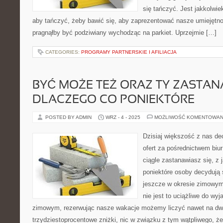
się tańczyć. Jest jakkolwie
aby tańczyć, żeby bawić się, aby zaprezentować nasze umiejętno
pragnąłby być podziwiany wychodząc na parkiet. Uprzejmie […]
CATEGORIES:
PROGRAMY PARTNERSKIE I AFILIACJA
BYĆ MOŻE TEŻ ORAZ TY ZASTANA
DLACZEGO CO PONIEKTÓRE
POSTED BY ADMIN
WRZ - 4 - 2025
MOŻLIWOŚĆ KOMENTOWAN
Dzisiaj większość z nas de
ofert za pośrednictwem biu
ciągle zastanawiasz się, z 
poniektóre osoby decydują
jeszcze w okresie zimowym.
nie jest to uciążliwe do wyj
zimowym, rezerwując nasze wakacje możemy liczyć nawet na dw
trzydziestoprocentowe zniżki, nic w związku z tym wątpliwego, że