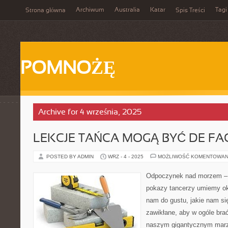
Archiwum
Australia
Katar
Tagi
Strona główna
Spis Treści
POMNOŻĘ
Archive for 4 września, 2025
LEKCJE TAŃCA MOGĄ BYĆ DE FA
POSTED BY ADMIN
WRZ - 4 - 2025
MOŻLIWOŚĆ KOMENTOWAN
Odpoczynek nad morzem – w
pokazy tancerzy umiemy okr
nam do gustu, jakie nam się
zawikłane, aby w ogóle bra
naszym gigantycznym marze